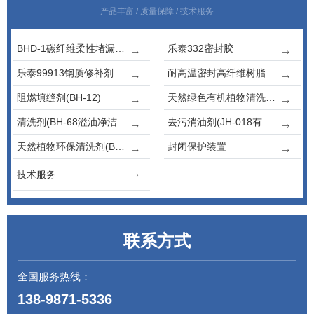
产品丰富 / 质量保障 / 技术服务
BHD-1碳纤维柔性堵漏密封胶
乐泰332密封胶
乐泰99913钢质修补剂
耐高温密封高纤维树脂石墨胶
阻燃填缝剂(BH-12)
天然绿色有机植物清洗剂(BH-06)
清洗剂(BH-68溢油净洁剂)
去污消油剂(JH-018有机油洁液)
天然植物环保清洗剂(BH-07)
封闭保护装置
技术服务
联系方式
全国服务热线：
138-9871-5336